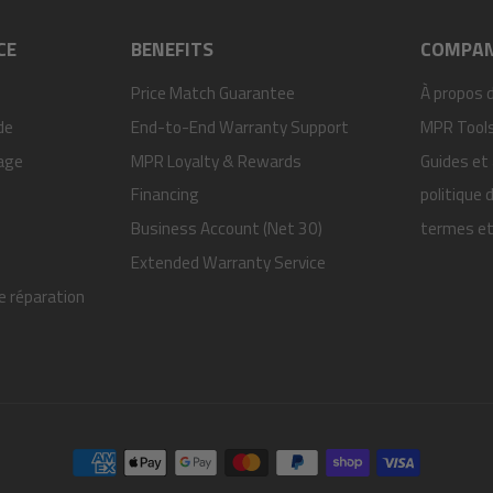
CE
BENEFITS
COMPA
Price Match Guarantee
À propos 
de
End-to-End Warranty Support
MPR Tools 
age
MPR Loyalty & Rewards
Guides et 
Financing
politique 
Business Account (Net 30)
termes et
Extended Warranty Service
e réparation