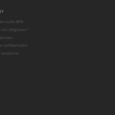
NY
des outils MPR
est-il légitime ?
articles
de confidentialité
 conditions