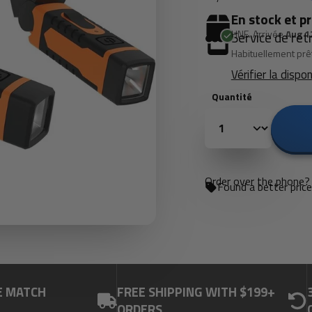
En stock et pr
HNE. Arrivée
Aug 1
Service de ret
Habituellement prê
Vérifier la dispo
Quantité
Order over the phone? 
Found a better pric
E MATCH
FREE SHIPPING WITH $199+
ORDERS