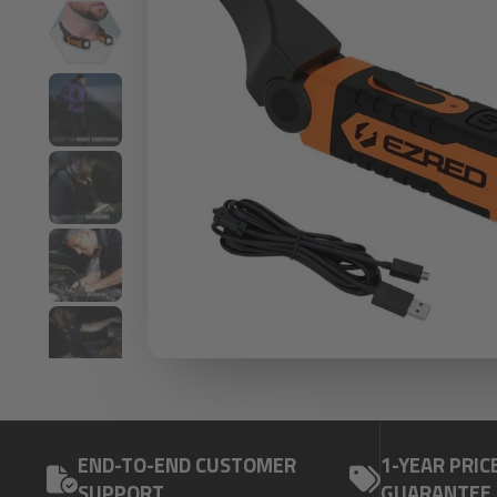
END-TO-END CUSTOMER
1-YEAR PRIC
SUPPORT
GUARANTEE