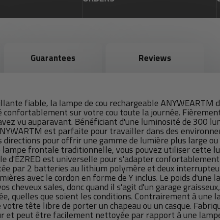
Guarantees
Reviews
rillante fiable, la lampe de cou rechargeable ANYWEARTM d
é confortablement sur votre cou toute la journée. Fièremen
vez vu auparavant. Bénéficiant d'une luminosité de 300 lumen
 ANYWARTM est parfaite pour travailler dans des environne
es directions pour offrir une gamme de lumière plus large ou
 lampe frontale traditionnelle, vous pouvez utiliser cette 
le d'EZRED est universelle pour s'adapter confortablement à
e par 2 batteries au lithium polymère et deux interrupteur
mières avec le cordon en forme de Y inclus. Le poids d'une l
vos cheveux sales, donc quand il s'agit d'un garage graisseu
, quelles que soient les conditions. Contrairement à une lam
otre tête libre de porter un chapeau ou un casque. Fabriq
ur et peut être facilement nettoyée par rapport à une lampe