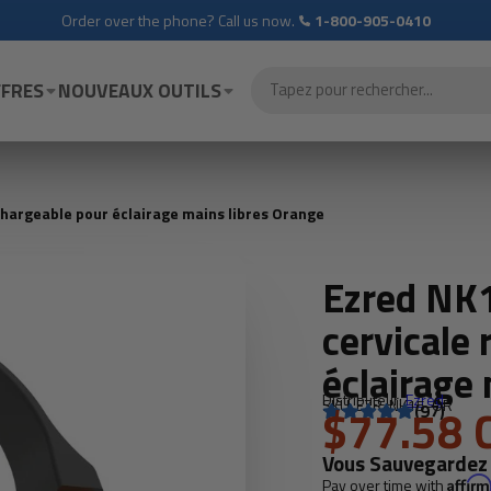
Order over the phone? Call us now.
1-800-905-0410
FRES
NOUVEAUX OUTILS
argeable pour éclairage mains libres Orange
Ezred N
cervicale
éclairage
Distributeur:
Ezred
SKU: EZR-NK15-OR
$77.58 
(97)
Vous Sauvegardez
Pay over time with
Affir