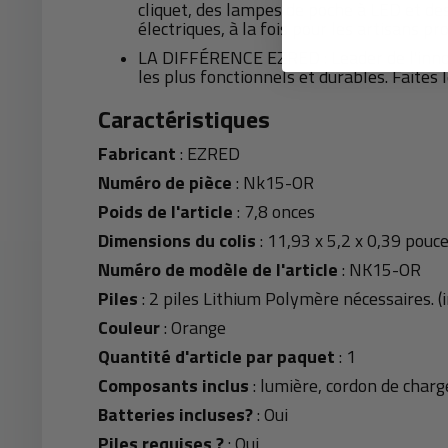
cliquet, des lampes de poche à LED et des
électriques, à la fois pour les artisans pr
LA DIFFÉRENCE EZRED : Leader de l'innovat
les plus fonctionnels et durables. Faites 
Caractéristiques
Fabricant
: EZRED
Numéro de pièce
: Nk15-OR
Poids de l'article
: 7,8 onces
Dimensions du colis
: 11,93 x 5,2 x 0,39 pouc
Numéro de modèle de l'article
: NK15-OR
Piles
: 2 piles Lithium Polymère nécessaires. (i
Couleur
: Orange
Quantité d'article par paquet
: 1
Composants inclus
: lumière, cordon de charg
Batteries incluses?
: Oui
Piles requises ?
: Oui