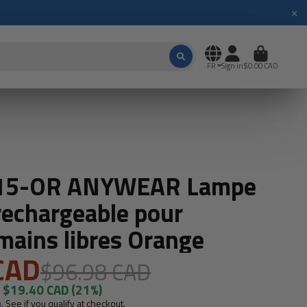
×
FR
Sign in
$0.00 CAD
K15-OR ANYWEAR Lampe
 rechargeable pour
 mains libres Orange
CAD
$96.98 CAD
$19.40 CAD
(21%)
m
. See if you qualify at checkout.