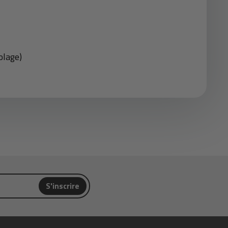
olage)
S'inscrire