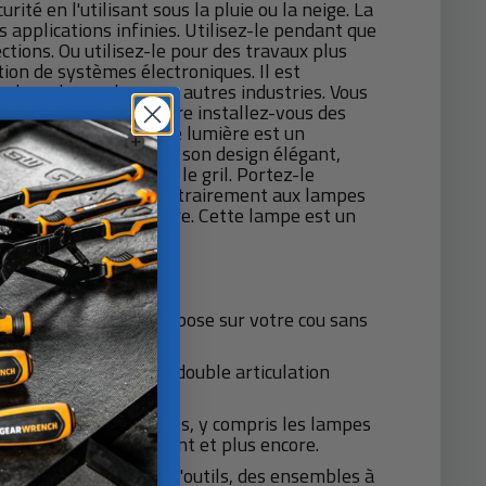
ité en l'utilisant sous la pluie ou la neige. La
pplications infinies. Utilisez-le pendant que
ctions. Ou utilisez-le pour des travaux plus
ion de systèmes électroniques. Il est
n dans de nombreuses autres industries. Vous
ur de lignes. Peut-être installez-vous des
ous être d'accord, cette lumière est un
er une à la tête. Avec son design élégant,
 des hamburgers sur le gril. Portez-le
vités de plein air. Contrairement aux lampes
à un problème séculaire. Cette lampe est un
pour travailler. Il repose sur votre cou sans
 Cordon USB inclus
2 têtes de faisceau à double articulation
e.
vail robustes et durables, y compris les lampes
umières de mise au point et plus encore.
, des organisateurs d'outils, des ensembles à