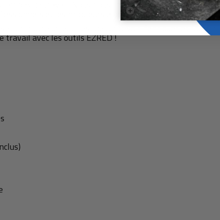
 lampes de travail. Nous nous spécialisons dans les outils po
ofessionnels et les bricoleurs à domicile !
ion, notre objectif est de concevoir, fabriquer et fournir 
le travail avec les outils EZRED !
es
nclus)
e