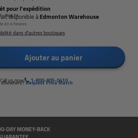
êt pour l'expédition
2 - Aug 14
rait disponible à
Edmonton Warehouse
te en 4 heures
nibilité dans d'autres boutiques
Ajouter au panier
Call us now.
1-800-905-0410
e elsewhere?
Request Price Match
30-DAY MONEY-BACK
GUARANTEE