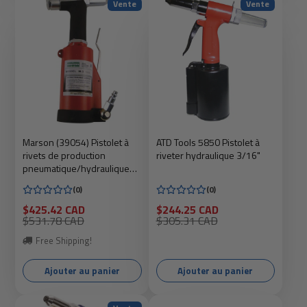
Vente
Vente
Marson (39054) Pistolet à
ATD Tools 5850 Pistolet à
rivets de production
riveter hydraulique 3/16"
pneumatique/hydraulique
M-3
(0)
(0)
Prix
Prix
$425.42 CAD
$244.25 CAD
soldé
Prix
soldé
Prix
$531.78 CAD
$305.31 CAD
habituel
habituel
Free Shipping!
Ajouter au panier
Ajouter au panier