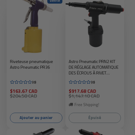
Vente
Riveteuse pneumatique
Astro Pneumatic PRN2 KIT
Astro Pneumatic PR36
DE RÉGLAGE AUTOMATIQUE
DES ÉCROUS À RIVET
CAPACITÉ 1/2" - MÉTRIQUES
(0)
(0)
ET SAE : M5, M6, M8, M10,
M12, 10-24, 1/4", 5/16",
Prix
Prix
$163.67 CAD
$917.68 CAD
soldé
Prix
soldé
Prix
$204.58 CAD
$1,147.10 CAD
3/8", 1/2 "
habituel
habituel
Free Shipping!
Ajouter au panier
Épuisé