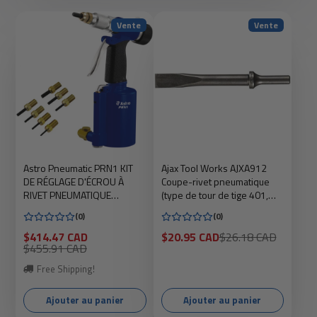
Vente
Vente
Astro Pneumatic PRN1 KIT
Ajax Tool Works AJXA912
DE RÉGLAGE D'ÉCROU À
Coupe-rivet pneumatique
RIVET PNEUMATIQUE
(type de tour de tige 401,
CAPACITÉ 3/8" - MÉTRIQUE
lame de 5/8" de large,
(0)
(0)
ET SAE : M4, M5, M6, M8,
longueur 5-3/4")
M10, 1/4", 5/16", 3/8"
Prix
Prix
Prix
$414.47 CAD
$20.95 CAD
$26.18 CAD
soldé
Prix
soldé
habituel
$455.91 CAD
habituel
Free Shipping!
Ajouter au panier
Ajouter au panier