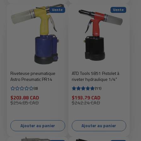
Vente
Vente
Riveteuse pneumatique
ATD Tools 5851 Pistolet à
Astro Pneumatic PR14
riveter hydraulique 1/4"
(0)
(11)
Prix
Prix
$203.88 CAD
$193.79 CAD
soldé
Prix
soldé
Prix
$254.85 CAD
$242.24 CAD
habituel
habituel
Ajouter au panier
Ajouter au panier