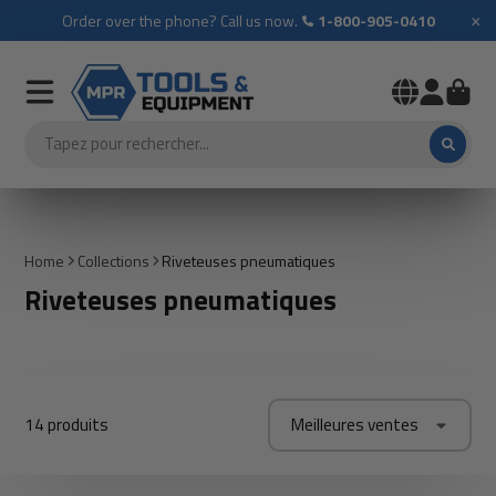
×
Order over the phone? Call us now.
1-800-905-0410
Home
Collections
Riveteuses pneumatiques
Riveteuses pneumatiques
14 produits
Meilleures ventes