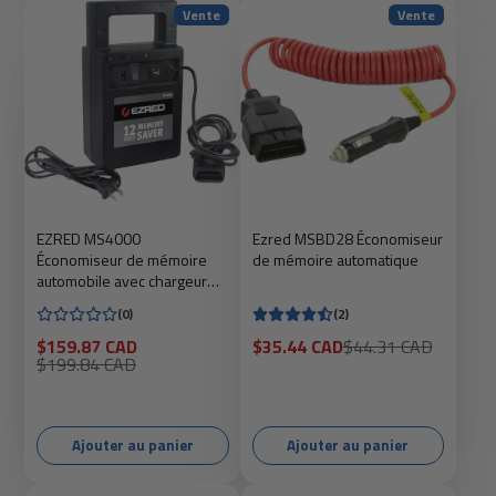
Vente
Vente
EZRED MS4000
Ezred MSBD28 Économiseur
Économiseur de mémoire
de mémoire automatique
automobile avec chargeur
intégré
(0)
(2)
Prix
Prix
Prix
$159.87 CAD
$35.44 CAD
$44.31 CAD
soldé
Prix
soldé
habituel
$199.84 CAD
habituel
Ajouter au panier
Ajouter au panier