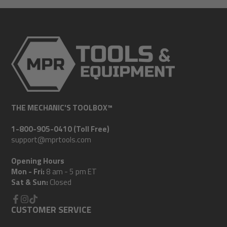
THE MECHANIC'S TOOLBOX™
1-800-905-0410 (Toll Free)
support@mprtools.com
Opening Hours
Mon - Fri:
8 am - 5 pm ET
Sat & Sun:
Closed
Facebook
CUSTOMER SERVICE
Instagram
TikTok