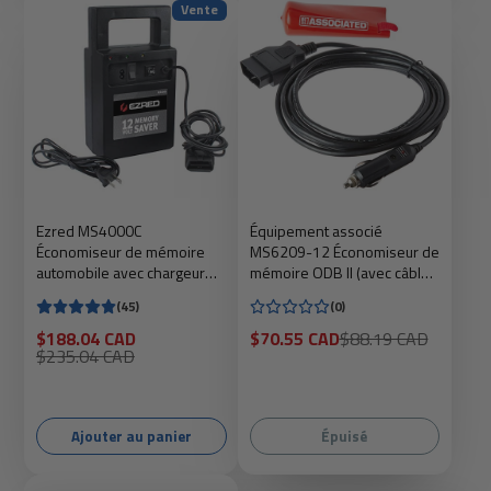
Vente
Ezred MS4000C
Équipement associé
Économiseur de mémoire
MS6209-12 Économiseur de
automobile avec chargeur
mémoire ODB ll (avec câble
intégré
5 A 12')
(45)
(0)
Prix
Prix
Prix
$188.04 CAD
$70.55 CAD
$88.19 CAD
soldé
Prix
soldé
habituel
$235.04 CAD
habituel
Ajouter au panier
Épuisé