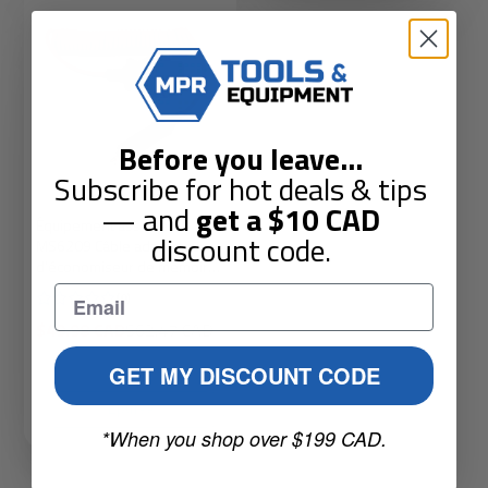
Before you leave
...
Subscribe for hot deals & tips
— and
get a
$10
CAD
Équipement associé
discount code.
MS6209 Câble adaptateur
d'économiseur de mémoire
ATEC
(0)
Prix
Prix
$49.98 CAD
$62.47 CAD
soldé
habituel
GET MY DISCOUNT CODE
Épuisé
*When you shop over $199 CAD.