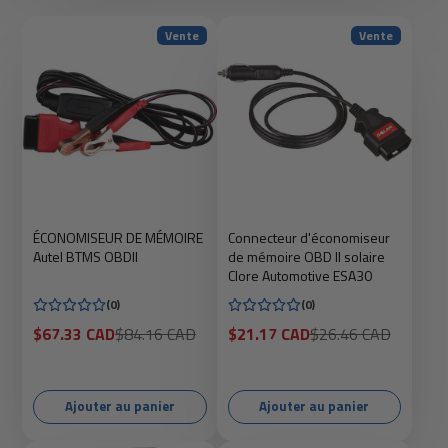
Vente
Vente
ÉCONOMISEUR DE MÉMOIRE
Connecteur d'économiseur
Autel BTMS OBDII
de mémoire OBD II solaire
Clore Automotive ESA30
(0)
(0)
Prix
Prix
Prix
Prix
$67.33 CAD
$84.16 CAD
$21.17 CAD
$26.46 CAD
soldé
habituel
soldé
habituel
Ajouter au panier
Ajouter au panier