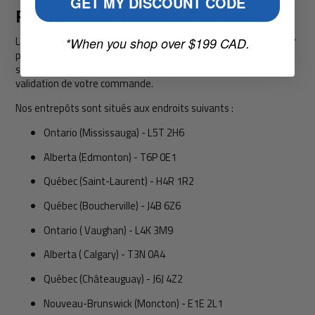
GET MY DISCOUNT CODE
Récupérez votre commande
Lors de votre commande sur notre site web, vous pouvez opter
*When you shop over $199 CAD.
pour le retrait en magasin dans l'un de nos entrepôts. Veuillez
sélectionner votre point de retrait préféré au moment de la
validation de votre commande.
Nos entrepôts sont situés aux endroits suivants :
Ontario (Mississauga) - L5T 2H6
Alberta (Edmonton) - T6P 0E1
Québec (Saint-Laurent) - H4R 1R2
Québec (Boucherville) - J4B 6Z6
Ontario (
Vaughan) -
L4K 3M9
Alberta (
Calgary) -
T3N 0A4
Québec (Châteauguay) - J6J 4Z2
Nouveau-Brunswick (Moncton) - E1E 2L1