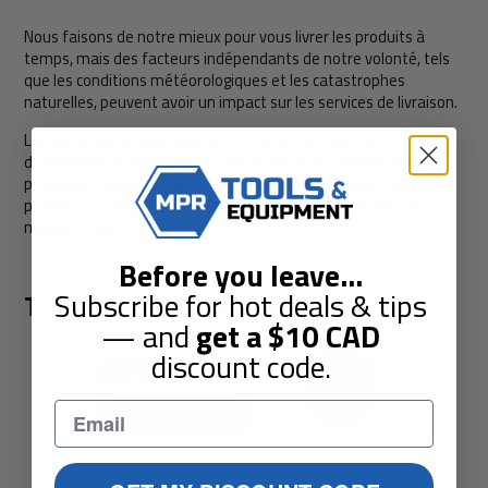
Nous faisons de notre mieux pour vous livrer les produits à
temps, mais des facteurs indépendants de notre volonté, tels
que les conditions météorologiques et les catastrophes
naturelles, peuvent avoir un impact sur les services de livraison.
Les délais de livraison peuvent varier en fonction de la
disponibilité du produit dans l'entrepôt le plus proche. Nous
privilégions toujours l'entrepôt le plus proche disposant du
produit en stock afin de vous garantir une livraison dans les
meilleurs délais.
Before you leave
...
Subscribe for hot deals & tips
Transporteurs partenaires
— and
get a
$10
CAD
discount code.