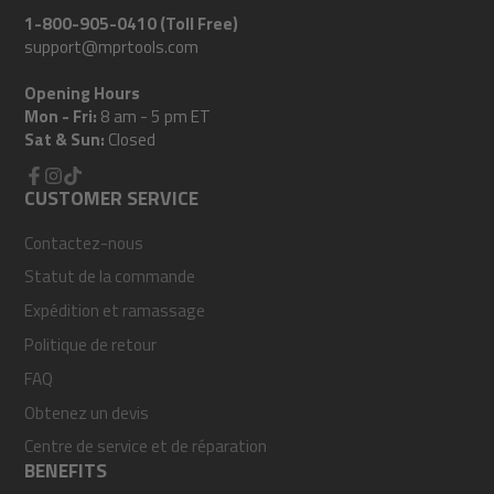
1-800-905-0410 (Toll Free)
support@mprtools.com
Opening Hours
Mon - Fri:
8 am - 5 pm ET
Sat & Sun:
Closed
Facebook
CUSTOMER SERVICE
Instagram
TikTok
Contactez-nous
Statut de la commande
Expédition et ramassage
Politique de retour
FAQ
Obtenez un devis
Centre de service et de réparation
BENEFITS