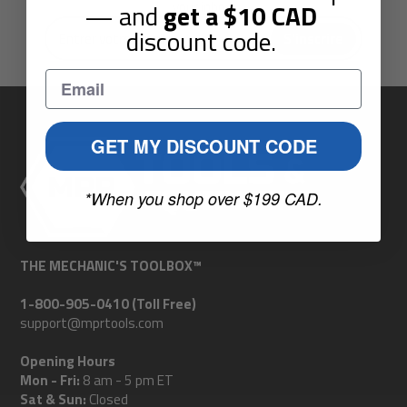
— and
get a
$10
CAD
your inbox.
Entrer
discount code.
S'inscrire
votre
Email
GET MY DISCOUNT CODE
*When you shop over $199 CAD.
THE MECHANIC'S TOOLBOX™
1-800-905-0410 (Toll Free)
support@mprtools.com
Opening Hours
Mon - Fri:
8 am - 5 pm ET
Sat & Sun:
Closed