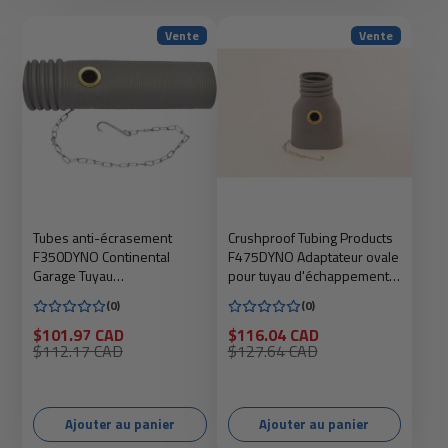
Vente
Vente
Tubes anti-écrasement
Crushproof Tubing Products
F350DYNO Continental
F475DYNO Adaptateur ovale
Garage Tuyau
pour tuyau d'échappement
d'échappement/adaptateur/connecteur
de dynamomètre de 2 po
(0)
(0)
Prix
Prix
$101.97 CAD
$116.04 CAD
soldé
Prix
soldé
Prix
$112.17 CAD
$127.64 CAD
habituel
habituel
Ajouter au panier
Ajouter au panier